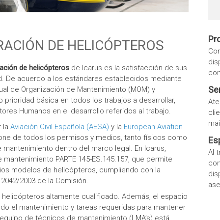
Pr
RACIÓN DE HELICÓPTEROS
Con
dis
ación de helicópteros
de Icarus es la satisfacción de sus
con
ad. De acuerdo a los estándares establecidos mediante
Ser
nual de Organización de Mantenimiento (MOM) y
rioridad básica en todos los trabajos a desarrollar,
Ate
tores Humanos en el desarrollo referidos al trabajo.
cli
mai
 la
Aviación Civil Española (AESA)
y la
European Aviation
one de todos los permisos y medios, tanto físicos como
Es
 mantenimiento dentro del marco legal. En Icarus,
Al 
e mantenimiento PARTE 145-ES.145.157, que permite
con
arios modelos de helicópteros, cumpliendo con la
dis
 2042/2003 de la Comisión.
ase
elicópteros altamente cualificado. Además, el espacio
todo el mantenimiento y tareas requeridas para mantener
 equipo de técnicos de mantenimiento (LMA’s) está